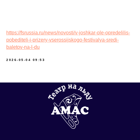
Три мушкетера (Взрослые-А) - 4 место
Поздравляем весь коллектив Театра с успехом!!!
https://fsrussia.ru/news/novosti/v-joshkar-ole-opredelilis-
pobediteli-i-prizery-vserossijskogo-festivalya-sredi-
baletov-na-l-du
AmasIceBallet
2026-05-04 09:53